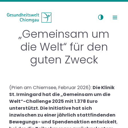
Skip to content
Toggle navigat
„Gemeinsam um
die Welt“ für den
guten Zweck
Medizin
Touristik & Fitness
(Prien am Chiemsee, Februar 2026):
Die Klinik
Bildung & Kultur
St. Irmingard hat die „Gemeinsam um die
Welt“-Challenge 2025 mit 1.378 Euro
Investor Relations
unterstützt. Die Initiative hat sich
inzwischen zu einer jährlich stattfindenden
Bewegungs- und Spendenaktion entwickelt
,
Über uns