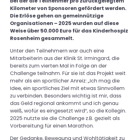
bei der die Teilnehmer pro zurückgelegtem
Kilometer von Sponsoren gefördert werden.
Kontakt & Anfahrt
Die Erlöse gehen an gemeinnützige
Karriere
Organisationen – 2025 wurden auf diese
Weise über 50.000 Euro für das Kinderhospiz
Rosenheim gesammelt.
Unter den Teilnehmern war auch eine
Mitarbeiterin aus der Klinik St. Irmingard, die
bereits zum vierten Mal in Folge an der
Challenge teilnahm. Für sie ist das Projekt weit
mehr als ein sportlicher Anreiz: „Ich mag die
Idee, ein sportliches Ziel mit etwas Sinnvollem
zu verbinden. Besonders wichtig ist mir, dass
das Geld regional ankommt und ich genau
weiß, wofür es eingesetzt wird“, so die Kollegin.
2025 nutzte sie die Challenge z.B. gezielt als
Vorbereitung für einen Marathon.
Der Gedanke, Bewegung und Wohltätigkeit zu